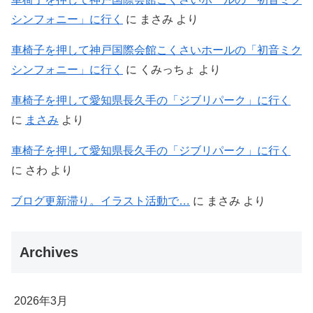
シンフォニー」に行く
に
まさみ
より
車椅子を押して神戸国際会館こくさいホールの「初音ミク
シンフォニー」に行く
に
くみっちょ
より
車椅子を押して愛知県長久手の「ジブリパーク」に行く
に
まさみ
より
車椅子を押して愛知県長久手の「ジブリパーク」に行く
に
さわ
より
ブログ更新滞り。イラスト活動で…
に
まさみ
より
Archives
2026年3月