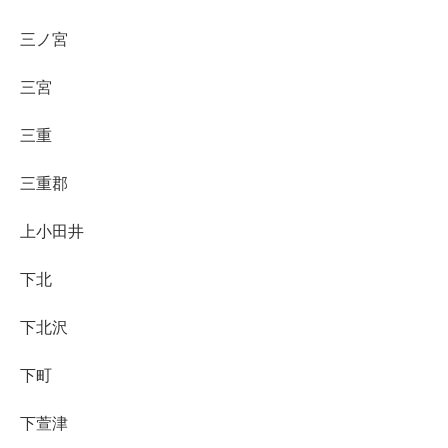
三ノ宮
三宮
三重
三重郡
上小田井
下北
下北沢
下町
下萱津