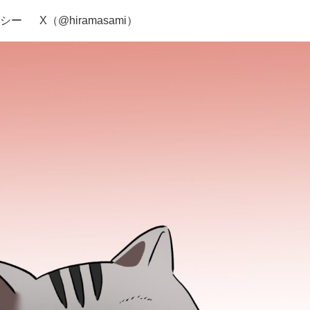
シー
X（@hiramasami）