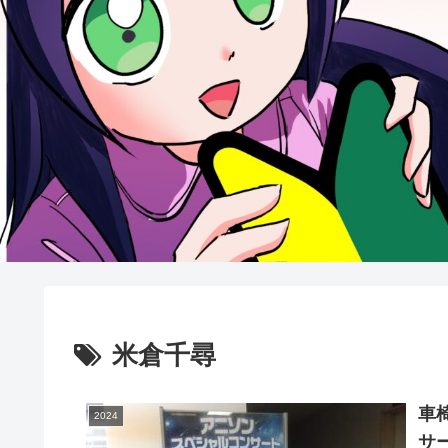
米倉千尋
車
2024
サ