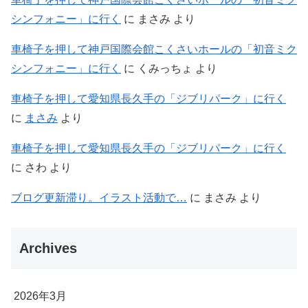
シンフォニー」に行く
に
まさみ
より
車椅子を押して神戸国際会館こくさいホールの「初音ミク
シンフォニー」に行く
に
くみっちょ
より
車椅子を押して愛知県長久手の「ジブリパーク」に行く
に
まさみ
より
車椅子を押して愛知県長久手の「ジブリパーク」に行く
に
さわ
より
ブログ更新滞り。イラスト活動で…
に
まさみ
より
Archives
2026年3月