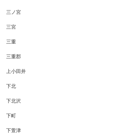
三ノ宮
三宮
三重
三重郡
上小田井
下北
下北沢
下町
下萱津