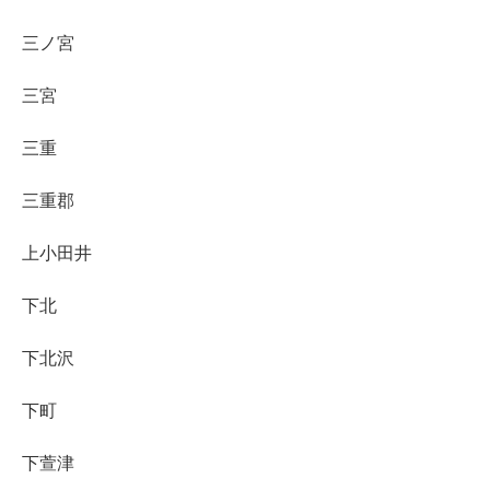
三ノ宮
三宮
三重
三重郡
上小田井
下北
下北沢
下町
下萱津