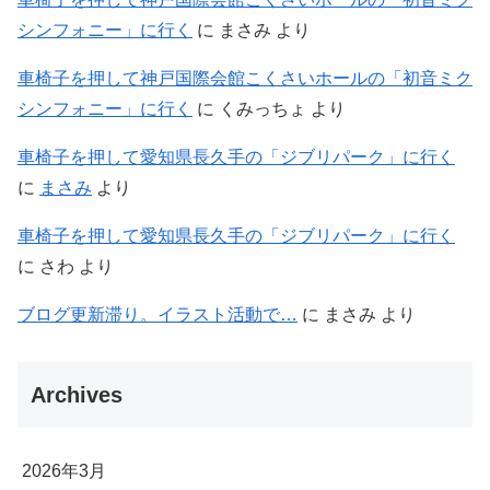
シンフォニー」に行く
に
まさみ
より
車椅子を押して神戸国際会館こくさいホールの「初音ミク
シンフォニー」に行く
に
くみっちょ
より
車椅子を押して愛知県長久手の「ジブリパーク」に行く
に
まさみ
より
車椅子を押して愛知県長久手の「ジブリパーク」に行く
に
さわ
より
ブログ更新滞り。イラスト活動で…
に
まさみ
より
Archives
2026年3月