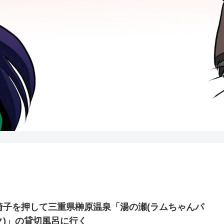
椅子を押して三重県榊原温泉「湯の瀬(ラムちゃんパ
ク)」の貸切風呂に行く