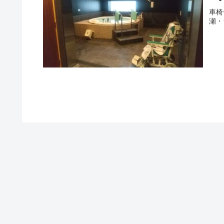
車椅
瀬・