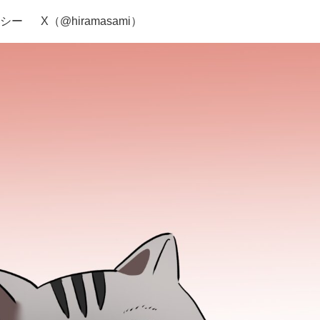
シー
X（@hiramasami）