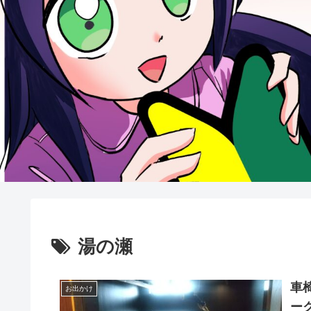
湯の瀬
車
お出かけ
ー