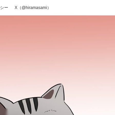
シー
X（@hiramasami）