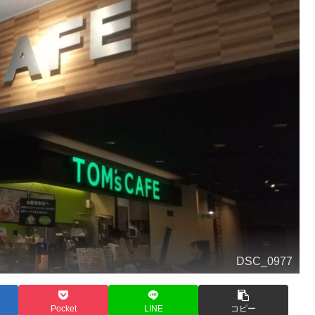
DSC_0977
Pocket
LINE
コピー