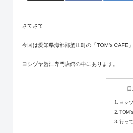
さてさて
今回は愛知県海部郡蟹江町の「TOM’s CAF
ヨシヅヤ蟹江専門店館の中にあります。
目
ヨシ
TOM’
行っ