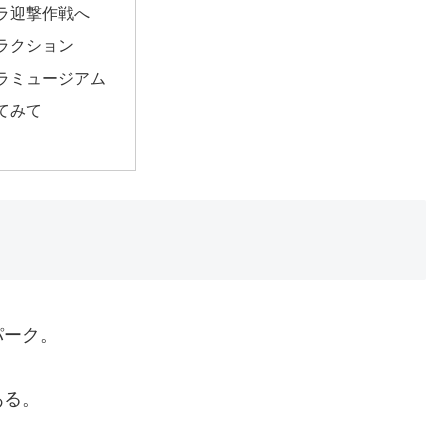
ラ迎撃作戦へ
ラクション
ラミュージアム
てみて
パーク。
ある。