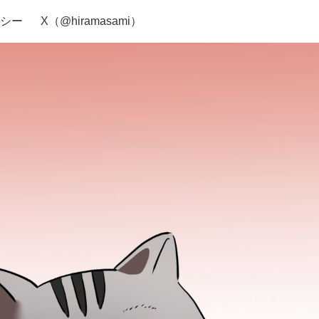
シー
X（@hiramasami）