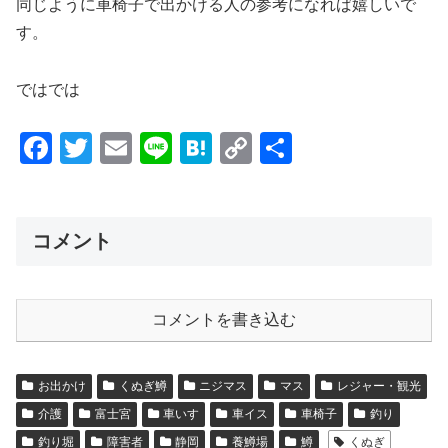
同じように車椅子で出かける人の参考になれば嬉しいで
す。
ではでは
F
T
E
Li
H
C
共
a
wi
m
n
at
o
有
c
tt
ail
e
e
p
e
er
n
y
コメント
b
a
Li
o
n
コメントを書き込む
o
k
k
お出かけ
くぬぎ鱒
ニジマス
マス
レジャー・観光
介護
富士宮
車いす
車イス
車椅子
釣り
釣り堀
障害者
静岡
養鱒場
鱒
くぬぎ