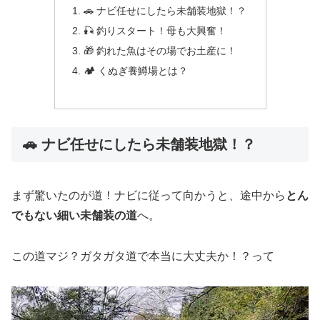
🚗 ナビ任せにしたら未舗装地獄！？
🎣 釣りスタート！母も大興奮！
🎁 釣れた魚はその場でお土産に！
🏕️ くぬぎ養鱒場とは？
🚗 ナビ任せにしたら未舗装地獄！？
まず驚いたのが道！ナビに従って向かうと、途中から
とん
でもない細い未舗装の道
へ。
この道マジ？ガタガタ道で本当に大丈夫か！？って