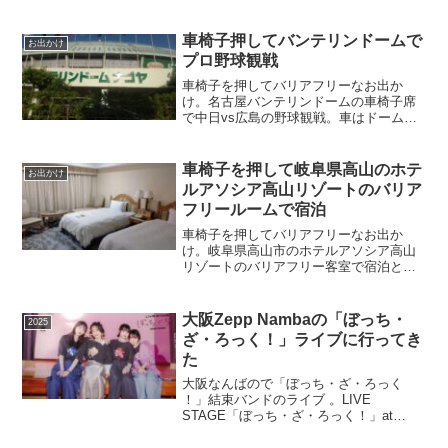
車椅子押してバンテリンドームで
お出かけ
プロ野球観戦
車椅子を押してバリアフリーなお出か
け。名古屋バンテリンドームの車椅子席
で中日vs広島の野球観戦。車はドームの
車椅子用駐車場を利用。
車椅子を押して岐阜県高山のホテ
お出かけ
ルアソシア高山リゾートのバリア
フリールームで宿泊
車椅子を押してバリアフリーなお出か
け。岐阜県高山市のホテルアソシア高山
リゾートのバリアフリー客室で宿泊と貸
切風呂の利用。
大阪Zepp Nambaの「ぼっち・
2025
ざ・ろっく！」ライブに行ってき
た
大阪なんばので「ぼっち・ざ・ろっく
！」結束バンドのライブ 。LIVE
STAGE「ぼっち・ざ・ろっく！」at
Zepp Namba（OSAKA）に行く。