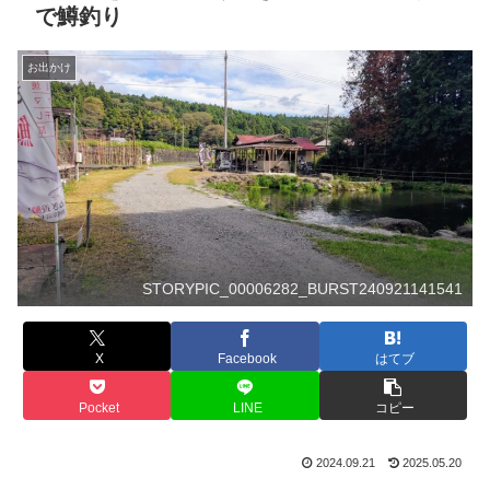
で鱒釣り
お出かけ
STORYPIC_00006282_BURST240921141541
X
Facebook
はてブ
Pocket
LINE
コピー
2024.09.21
2025.05.20