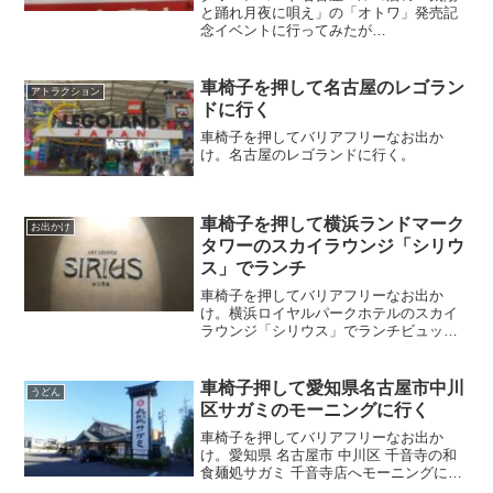
と踊れ月夜に唄え」の「オトワ」発売記
念イベントに行ってみたが…
車椅子を押して名古屋のレゴラン
アトラクション
ドに行く
車椅子を押してバリアフリーなお出か
け。名古屋のレゴランドに行く。
車椅子を押して横浜ランドマーク
お出かけ
タワーのスカイラウンジ「シリウ
ス」でランチ
車椅子を押してバリアフリーなお出か
け。横浜ロイヤルパークホテルのスカイ
ラウンジ「シリウス」でランチビュッフ
ェ。
車椅子押して愛知県名古屋市中川
うどん
区サガミのモーニングに行く
車椅子を押してバリアフリーなお出か
け。愛知県 名古屋市 中川区 千音寺の和
食麺処サガミ 千音寺店へモーニングに行
く。