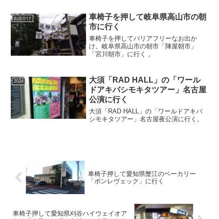
車椅子を押して岐阜県高山市の朝
お出かけ
市に行く
車椅子を押してバリアフリーなお出か
け。岐阜県高山市の朝市「陣屋朝市」
「宮川朝市」に行く 。
大須「RAD HALL」の「ワール
2024
ドアキバシモキタツアー」名古屋
公演に行く
大須「RAD HALL」の「ワールドアキバ
シモキタツアー」名古屋夜公演に行く。
車椅子押して愛知県蟹江のベーカリー
「ポンレヴェック」に行く
車椅子押して愛知県刈谷ハイウェイオア