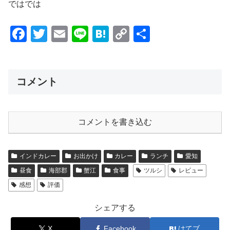
ではでは
F
T
E
Li
H
C
共
a
wi
m
n
at
o
有
c
tt
ail
e
e
p
e
er
n
y
コメント
b
a
Li
o
n
コメントを書き込む
o
k
k
インドカレー
お出かけ
カレー
ランチ
愛知
昼食
海部郡
蟹江
食事
ツルシ
レビュー
感想
評価
シェアする
X
Facebook
はてブ