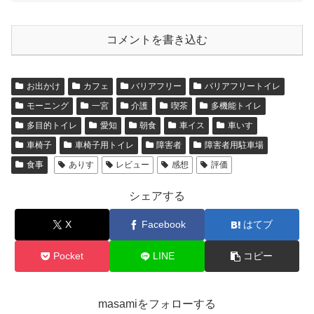
b
a
Li
o
n
コメントを書き込む
o
k
k
お出かけ
カフェ
バリアフリー
バリアフリートイレ
モーニング
一宮
介護
喫茶
多機能トイレ
多目的トイレ
愛知
朝食
車イス
車いす
車椅子
車椅子用トイレ
障害者
障害者用駐車場
食事
ありす
レビュー
感想
評価
シェアする
X
Facebook
はてブ
Pocket
LINE
コピー
masamiをフォローする