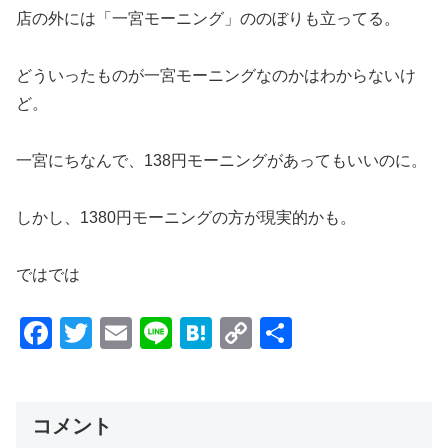
店の外には「一宮モーニング」ののぼりも立ってる。
どういったものが一宮モーニングなのかはわからないけ
ど。
一宮にちなんで、138円モーニングがあってもいいのに。
しかし、1380円モーニングの方が現実的かも。
ではでは
F
T
E
Li
H
C
共
a
wi
m
n
at
o
有
c
tt
ail
e
e
p
e
er
n
y
コメント