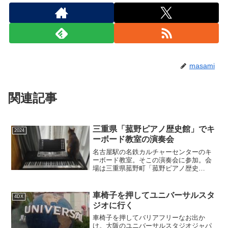
masami
関連記事
三重県「菰野ピアノ歴史館」でキ
2024
ーボード教室の演奏会
名古屋駅の名鉄カルチャーセンターのキ
ーボード教室。そこの演奏会に参加。会
場は三重県菰野町「菰野ピアノ歴史
館」。演奏会の後は希望荘でお食事。
車椅子を押してユニバーサルスタ
4DX
ジオに行く
車椅子を押してバリアフリーなお出か
け。大阪のユニバーサルスタジオジャパ