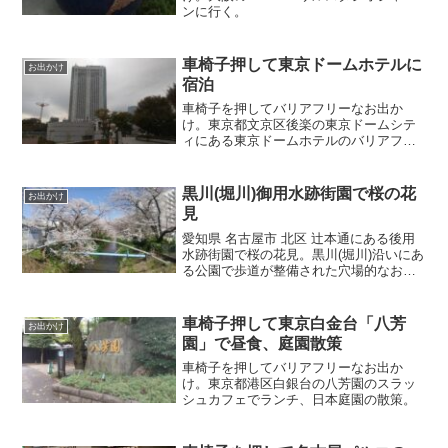
ンに行く。
車椅子押して東京ドームホテルに
お出かけ
宿泊
車椅子を押してバリアフリーなお出か
け。東京都文京区後楽の東京ドームシテ
ィにある東京ドームホテルのバリアフリ
ールームで宿泊。
黒川(堀川)御用水跡街園で桜の花
お出かけ
見
愛知県 名古屋市 北区 辻本通にある後用
水跡街園で桜の花見。黒川(堀川)沿いにあ
る公園で歩道が整備された穴場的なお花
見スポット。
車椅子押して東京白金台「八芳
お出かけ
園」で昼食、庭園散策
車椅子を押してバリアフリーなお出か
け。東京都港区白銀台の八芳園のスラッ
シュカフェでランチ、日本庭園の散策。