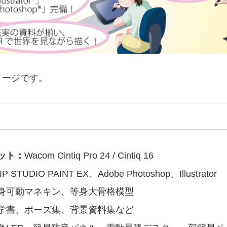
メージです。
ット：
Wacom Cintiq Pro 24 / Cintiq 16
IP STUDIO PAINT EX、Adobe Photoshop、Illustrator
身可動マネキン、等身大骨格模型
学書、ポーズ集、背景資料集など