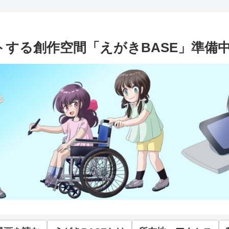
トする創作空間「えがきBASE」準備