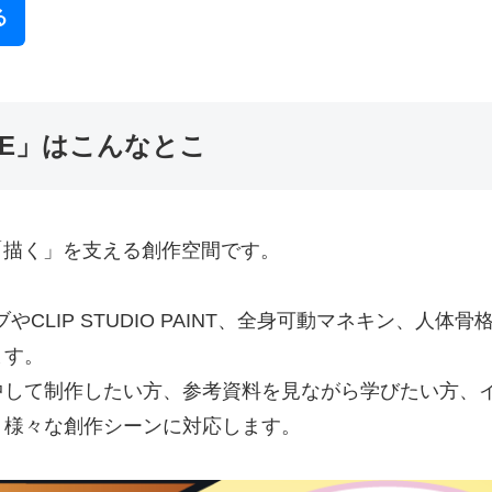
る
SE」はこんなとこ
、「描く」を支える創作空間です。
ブやCLIP STUDIO PAINT、全身可動マネキン、人
ます。
中して制作したい方、参考資料を見ながら学びたい方、
、様々な創作シーンに対応します。