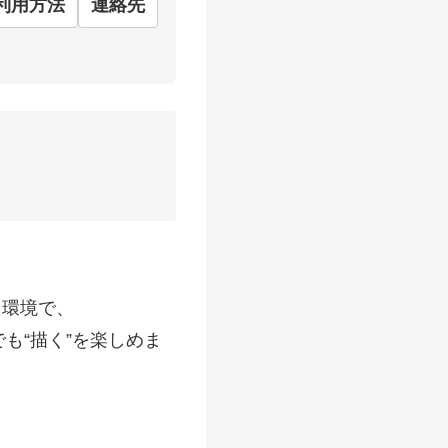
利用方法
連絡先
えた環境で、
も“描く”を楽しめま