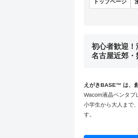
トップページ
初心者歓迎！
名古屋近郊・
えがきBASE™ は
Wacom液晶ペンタブレ
小学生から大人まで、
す。