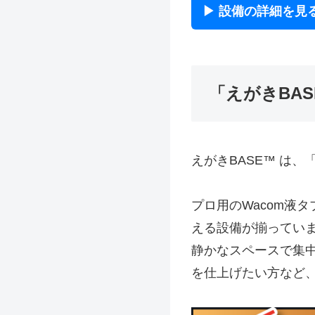
▶ 設備の詳細を見
「えがきBA
えがきBASE™ は
プロ用のWacom液タ
える設備が揃ってい
静かなスペースで集
を仕上げたい方など