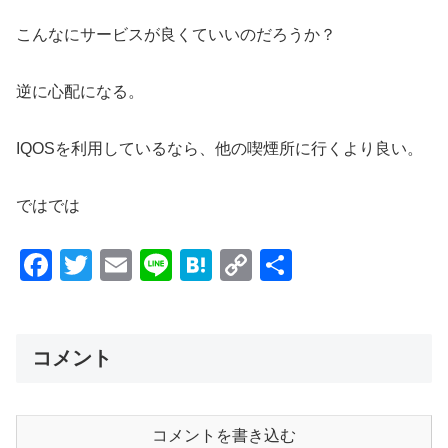
こんなにサービスが良くていいのだろうか？
逆に心配になる。
IQOSを利用しているなら、他の喫煙所に行くより良い。
ではでは
F
T
E
Li
H
C
共
a
wi
m
n
at
o
有
c
tt
ail
e
e
p
e
er
n
y
コメント
b
a
Li
o
n
コメントを書き込む