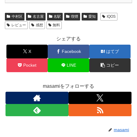
o
k
k
中村区
名古屋
名駅
喫煙
愛知
IQOS
レビュー
感想
無料
シェアする
X
Facebook
はてブ
Pocket
LINE
コピー
masamiをフォローする
masami