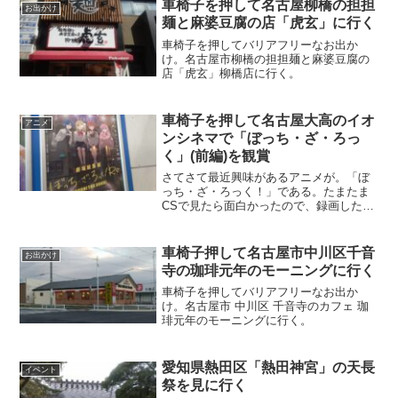
車椅子を押して名古屋柳橋の担担
お出かけ
麺と麻婆豆腐の店「虎玄」に行く
車椅子を押してバリアフリーなお出か
け。名古屋市柳橋の担担麺と麻婆豆腐の
店「虎玄」柳橋店に行く。
車椅子を押して名古屋大高のイオ
アニメ
ンシネマで「ぼっち・ざ・ろっ
く」(前編)を観賞
さてさて最近興味があるアニメが。「ぼ
っち・ざ・ろっく！」である。たまたま
CSで見たら面白かったので、録画したん
だが…見る時間がなかなかない。そした
ら、なんと映画で総集編がやってると！
そんなわけで、イオンシネマ大高で「ぼ
車椅子押して名古屋市中川区千音
お出かけ
っち・ざ・ろっく！ R...
寺の珈琲元年のモーニングに行く
車椅子を押してバリアフリーなお出か
け。名古屋市 中川区 千音寺のカフェ 珈
琲元年のモーニングに行く。
愛知県熱田区「熱田神宮」の天長
イベント
祭を見に行く