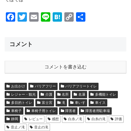
F
T
E
Li
H
C
共
a
wi
m
n
at
o
有
c
tt
ail
e
e
p
e
er
n
y
コメント
b
a
Li
o
n
コメントを書き込む
o
k
k
お出かけ
バリアフリー
バリアフリートイレ
レジャー・観光
介護
名所
名瀑
多機能トイレ
多目的トイレ
富士宮
滝
車いす
車イス
車椅子
車椅子用トイレ
障害者
障害者用駐車場
静岡
レビュー
感想
白糸ノ滝
白糸の滝
評価
音止ノ滝
音止の滝