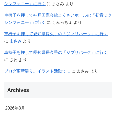
シンフォニー」に行く
に
まさみ
より
車椅子を押して神戸国際会館こくさいホールの「初音ミク
シンフォニー」に行く
に
くみっちょ
より
車椅子を押して愛知県長久手の「ジブリパーク」に行く
に
まさみ
より
車椅子を押して愛知県長久手の「ジブリパーク」に行く
に
さわ
より
ブログ更新滞り。イラスト活動で…
に
まさみ
より
Archives
2026年3月