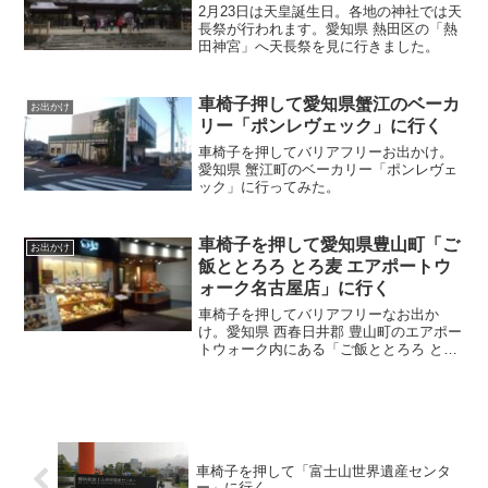
2月23日は天皇誕生日。各地の神社では天
長祭が行われます。愛知県 熱田区の「熱
田神宮」へ天長祭を見に行きました。
車椅子押して愛知県蟹江のベーカ
お出かけ
リー「ポンレヴェック」に行く
車椅子を押してバリアフリーお出かけ。
愛知県 蟹江町のベーカリー「ポンレヴェ
ック」に行ってみた。
車椅子を押して愛知県豊山町「ご
お出かけ
飯ととろろ とろ麦 エアポートウ
ォーク名古屋店」に行く
車椅子を押してバリアフリーなお出か
け。愛知県 西春日井郡 豊山町のエアポー
トウォーク内にある「ご飯ととろろ とろ
麦 エアポートウォーク名古屋店」に行き
ました。名古屋空港の隣にあるショッピ
ングセンター内です。
車椅子を押して「富士山世界遺産センタ
ー」に行く