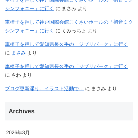
シンフォニー」に行く
に
まさみ
より
車椅子を押して神戸国際会館こくさいホールの「初音ミク
シンフォニー」に行く
に
くみっちょ
より
車椅子を押して愛知県長久手の「ジブリパーク」に行く
に
まさみ
より
車椅子を押して愛知県長久手の「ジブリパーク」に行く
に
さわ
より
ブログ更新滞り。イラスト活動で…
に
まさみ
より
Archives
2026年3月