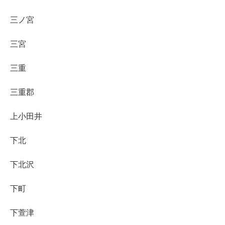
三ノ宮
三宮
三重
三重郡
上小田井
下北
下北沢
下町
下萱津