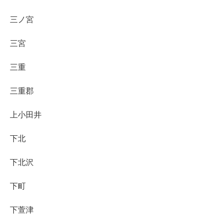
三ノ宮
三宮
三重
三重郡
上小田井
下北
下北沢
下町
下萱津