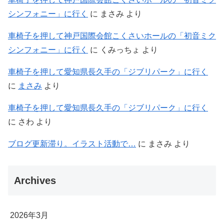
シンフォニー」に行く
に
まさみ
より
車椅子を押して神戸国際会館こくさいホールの「初音ミク
シンフォニー」に行く
に
くみっちょ
より
車椅子を押して愛知県長久手の「ジブリパーク」に行く
に
まさみ
より
車椅子を押して愛知県長久手の「ジブリパーク」に行く
に
さわ
より
ブログ更新滞り。イラスト活動で…
に
まさみ
より
Archives
2026年3月