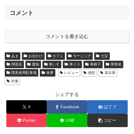
c
tt
ail
e
e
p
e
er
n
y
コメント
b
a
Li
o
n
コメントを書き込む
o
k
k
あま
お出かけ
カフェ
モーニング
七宝
喫茶店
愛知
車いす
車イス
車椅子
障害者
障害者用駐車場
食事
レビュー
感想
葉豆屋
評価
シェアする
X
Facebook
はてブ
Pocket
LINE
コピー