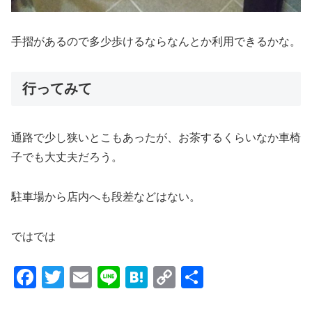
手摺があるので多少歩けるならなんとか利用できるかな。
行ってみて
通路で少し狭いとこもあったが、お茶するくらいなか車椅
子でも大丈夫だろう。
駐車場から店内へも段差などはない。
ではでは
F
T
E
Li
H
C
共
a
wi
m
n
at
o
有