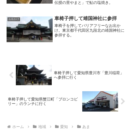
伝授の里やまと」で鮎の塩焼き。
車椅子押して靖国神社に参拝
お出かけ
車椅子を押してバリアフリーなお出か
け。東京都千代田区九段北の靖国神社に
参拝する。
車椅子押して愛知県豊川市「豊川稲荷」
へ参拝に行く
車椅子押して愛知県蟹江町「ブロンコビ
リー」のランチに行く
ホーム
地域
愛知
あま