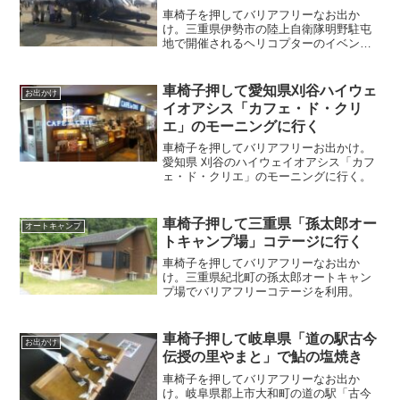
車椅子を押してバリアフリーなお出か
け。三重県伊勢市の陸上自衛隊明野駐屯
地で開催されるヘリコプターのイベン
ト、明野航空祭に行く。
車椅子押して愛知県刈谷ハイウェ
お出かけ
イオアシス「カフェ・ド・クリ
エ」のモーニングに行く
車椅子を押してバリアフリーお出かけ。
愛知県 刈谷のハイウェイオアシス「カフ
ェ・ド・クリエ」のモーニングに行く。
車椅子押して三重県「孫太郎オー
オートキャンプ
トキャンプ場」コテージに行く
車椅子を押してバリアフリーなお出か
け。三重県紀北町の孫太郎オートキャン
プ場でバリアフリーコテージを利用。
車椅子押して岐阜県「道の駅古今
お出かけ
伝授の里やまと」で鮎の塩焼き
車椅子を押してバリアフリーなお出か
け。岐阜県郡上市大和町の道の駅「古今