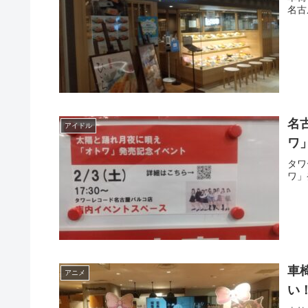
名古
名
アイドル
ワ
タワ
ワ」
車
アニメ
い