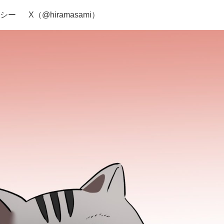
シー
X（@hiramasami）