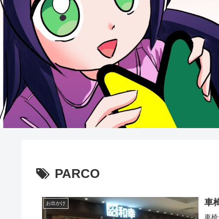
PARCO
車
お出かけ
車椅