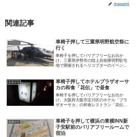
masami
関連記事
車椅子押して三重県明野航空祭に
イベント
行く
車椅子を押してバリアフリーなお出か
け。三重県伊勢市の陸上自衛隊明野駐屯
地で開催されるヘリコプターのイベン
ト、明野航空祭に行く。
車椅子押してホテルプラザオーサ
お出かけ
カの和食「花伝」で昼食
車椅子を押してバリアフリーなお出か
け。大阪府大阪市淀川区のホテル「プラ
ザオーサカ」の和食レストラン「花伝」
で昼食。
車椅子を押して横浜の東横INN新
お出かけ
子安駅前のバリアフリールームで
宿泊