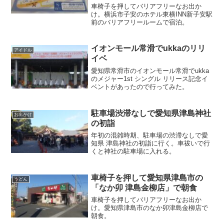
車椅子を押してバリアフリーなお出か
け。横浜市子安のホテル東横INN新子安駅
前のバリアフリールームで宿泊。
イオンモール常滑でukkaのリリ
アイドル
イベ
愛知県常滑市のイオンモール常滑でukka
のメジャー1st シングル リリース記念イ
ベントがあったので行ってみた。
駐車場渋滞なしで愛知県津島神社
お出かけ
の初詣
年初の混雑時期、駐車場の渋滞なしで愛
知県 津島神社の初詣に行く。車祓いで行
くと神社の駐車場に入れる。
車椅子を押して愛知県津島市の
うどん
「なか卯 津島金柳店」で朝食
車椅子を押してバリアフリーなお出か
け。愛知県津島市のなか卯津島金柳店で
朝食。