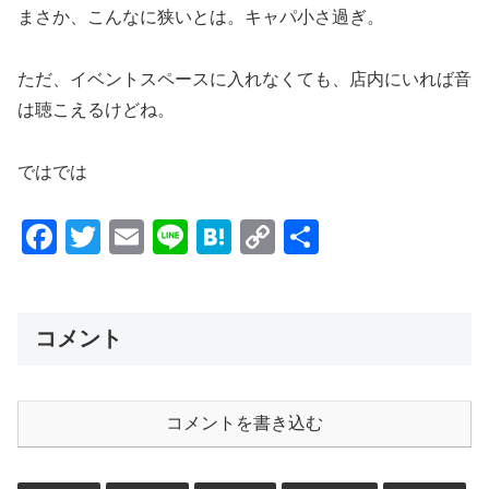
まさか、こんなに狭いとは。キャパ小さ過ぎ。
ただ、イベントスペースに入れなくても、店内にいれば音
は聴こえるけどね。
ではでは
F
T
E
Li
H
C
共
a
wi
m
n
at
o
有
c
tt
ail
e
e
p
e
er
n
y
コメント
b
a
Li
o
n
コメントを書き込む
o
k
k