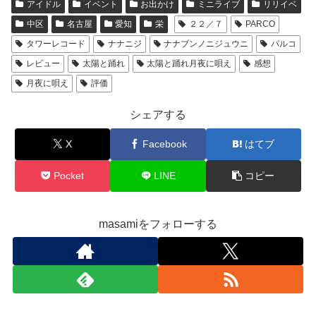
アイドル
イベント
お出かけ
ミニライブ
リリイベ
中区
名古屋
愛知
栄
２２／７
PARCO
タワーレコード
ナナニジ
ナナブンノニジュウニ
パルコ
レビュー
太陽と踊れ
太陽と踊れ月夜に唄え
感想
月夜に唄え
評価
シェアする
X
Facebook
はてブ
Pocket
LINE
コピー
masamiをフォローする