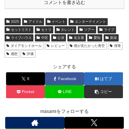
コメントを書き込む
o
k
k
2025
アイドル
イベント
エンターテイメント
セットリスト
セトリ
タレント
ツアー
ライブ
ライブハウス
中区
公演
名古屋
愛知
新栄
ダイアモンドホール
レビュー
僕が見たかった青空
僕青
感想
評価
シェアする
X
Facebook
はてブ
Pocket
LINE
コピー
masamiをフォローする