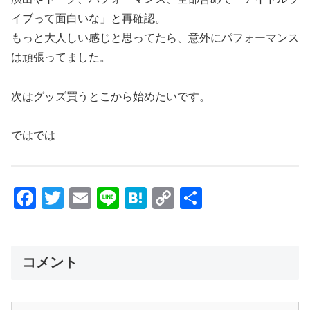
イブって面白いな」と再確認。
もっと大人しい感じと思ってたら、意外にパフォーマンス
は頑張ってました。
次はグッズ買うとこから始めたいです。
ではでは
F
T
E
Li
H
C
共
a
wi
m
n
at
o
有
c
tt
ail
e
e
p
e
er
n
y
コメント
b
a
Li
o
n