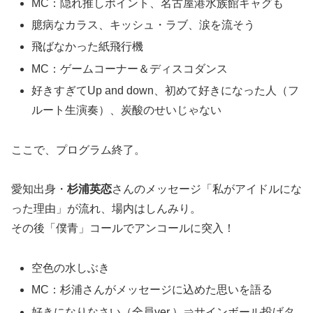
MC：隠れ推しポイント、名古屋港水族館ギャグも
臆病なカラス、キッシュ・ラブ、涙を流そう
飛ばなかった紙飛行機
MC：ゲームコーナー＆ディスコダンス
好きすぎてUp and down、初めて好きになった人（フ
ルート生演奏）、炭酸のせいじゃない
ここで、プログラム終了。
愛知出身・
杉浦英恋
さんのメッセージ「私がアイドルにな
った理由」が流れ、場内はしんみり。
その後「僕青」コールでアンコールに突入！
空色の水しぶき
MC：杉浦さんがメッセージに込めた思いを語る
好きになりなさい（全員ver.）⇒サインボール投げタ