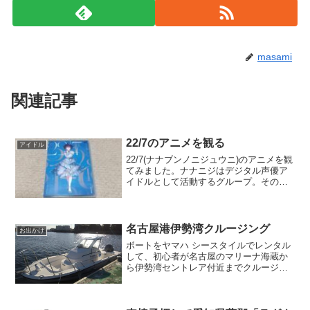
masami
関連記事
22/7のアニメを観る
アイドル
22/7(ナナブンノニジュウニ)のアニメを観
てみました。ナナニジはデジタル声優ア
イドルとして活動するグループ。そのテ
レビアニメ版です。
名古屋港伊勢湾クルージング
お出かけ
ボートをヤマハ シースタイルでレンタル
して、初心者が名古屋のマリーナ海蔵か
ら伊勢湾セントレア付近までクルージン
グ。ちょっとだけ釣りにも挑戦。