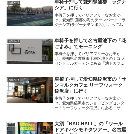
車椅子押して愛知県蒲郡「ラグナ
お出かけ
シア」に行く
車椅子を押してバリアフリーなお出か
け。愛知県 蒲郡の海のテーマパーク「ラ
グナシア(ラグーナテンボス)」にってみ
た。レンタルルームを借りて花火鑑賞。
車椅子を押して名古屋池下の「花
お出かけ
ごよみ」でモーニング
車椅子を押してバリアフリーなお出か
け。愛知県名古屋市千種区池下のナゴヤ
セントラルガーデンにある「池下カフェ
花ごよみ」でモーニング。
車椅子押して愛知県稲沢市の「サ
お出かけ
ンマルクカフェ リーフウォーク
稲沢店」に行く
車椅子を押してバリアフリーなお出か
け。愛知県稲沢市のショッピングセンタ
ー「リーフウォーク稲沢」にある「サン
マルクカフェ」に行く。
大須「RAD HALL」の「ワール
2024
ドアキバシモキタツアー」名古屋