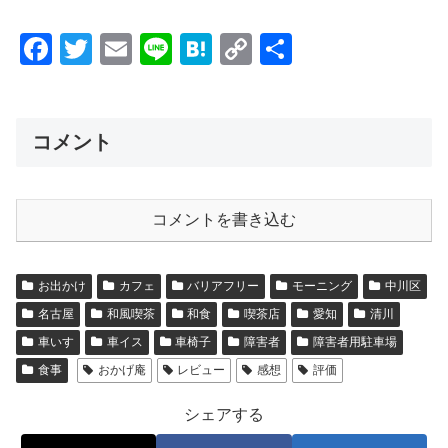
F
T
E
Li
H
C
共
a
wi
m
n
at
o
有
c
tt
ail
e
e
p
e
er
n
y
コメント
b
a
Li
o
n
コメントを書き込む
o
k
k
お出かけ
カフェ
バリアフリー
モーニング
中川区
名古屋
和風喫茶
和食
喫茶店
愛知
清川
車いす
車イス
車椅子
障害者
障害者用駐車場
食事
おかげ庵
レビュー
感想
評価
シェアする