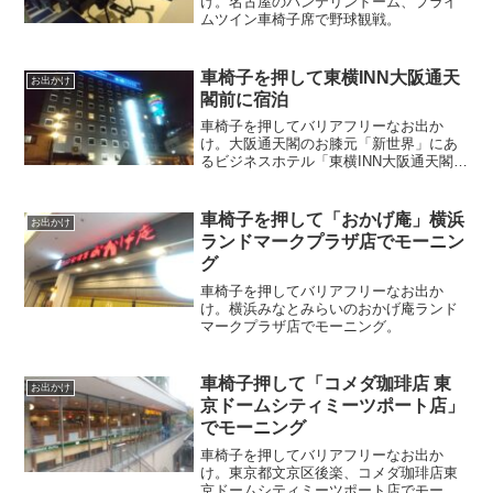
け。名古屋のバンテリンドーム、プライ
ムツイン車椅子席で野球観戦。
車椅子を押して東横INN大阪通天
お出かけ
閣前に宿泊
車椅子を押してバリアフリーなお出か
け。大阪通天閣のお膝元「新世界」にあ
るビジネスホテル「東横INN大阪通天閣
前」のバリアフリールームで宿泊。
車椅子を押して「おかげ庵」横浜
お出かけ
ランドマークプラザ店でモーニン
グ
車椅子を押してバリアフリーなお出か
け。横浜みなとみらいのおかげ庵ランド
マークプラザ店でモーニング。
車椅子押して「コメダ珈琲店 東
お出かけ
京ドームシティミーツポート店」
でモーニング
車椅子を押してバリアフリーなお出か
け。東京都文京区後楽、コメダ珈琲店東
京ドームシティミーツポート店でモーニ