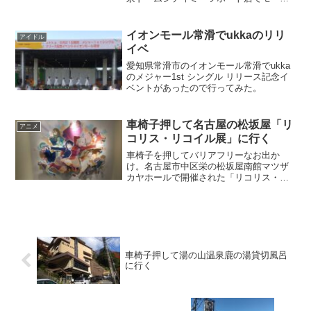
ング。
イオンモール常滑でukkaのリリ
アイドル
イベ
愛知県常滑市のイオンモール常滑でukka
のメジャー1st シングル リリース記念イ
ベントがあったので行ってみた。
車椅子押して名古屋の松坂屋「リ
アニメ
コリス・リコイル展」に行く
車椅子を押してバリアフリーなお出か
け。名古屋市中区栄の松坂屋南館マツザ
カヤホールで開催された「リコリス・リ
コイル展」に行く。
車椅子押して湯の山温泉鹿の湯貸切風呂
に行く