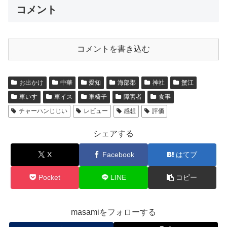
e
er
n
y
コメント
b
a
Li
o
n
コメントを書き込む
o
k
k
お出かけ
中華
愛知
海部郡
神社
蟹江
車いす
車イス
車椅子
障害者
食事
チャーハンじじい
レビュー
感想
評価
シェアする
X
Facebook
はてブ
Pocket
LINE
コピー
masamiをフォローする