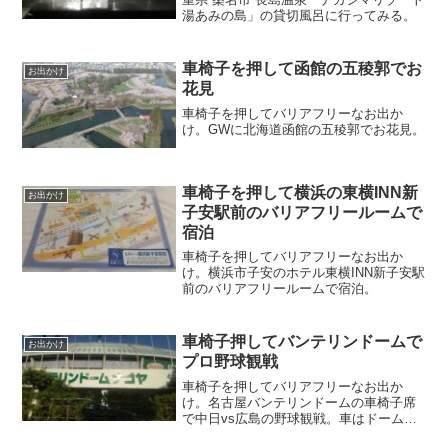
湯あみの島」の貸切風呂に行ってみる。
車椅子を押して函館の五稜郭でお
お出かけ
花見
車椅子を押してバリアフリーなお出か
け。GWに北海道函館の五稜郭でお花見。
車椅子を押して横浜の東横INN新
お出かけ
子安駅前のバリアフリールームで
宿泊
車椅子を押してバリアフリーなお出か
け。横浜市子安のホテル東横INN新子安駅
前のバリアフリールームで宿泊。
車椅子押してバンテリンドームで
お出かけ
プロ野球観戦
車椅子を押してバリアフリーなお出か
け。名古屋バンテリンドームの車椅子席
で中日vs広島の野球観戦。車はドームの
車椅子用駐車場を利用。