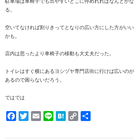
駐車場は車椅子でも出やすいとこに停めれればなんとかな
る。
空いてなければ割りきってとなりの広い方にした方がいい
かも。
店内は思ったより車椅子の移動も大丈夫だった。
トイレはすぐ横にあるヨシヅヤ専門店街に行けば広いのが
あるので困らないだろう。
ではでは
F
T
E
Li
H
C
共
a
wi
m
n
at
o
有
c
tt
ail
e
e
p