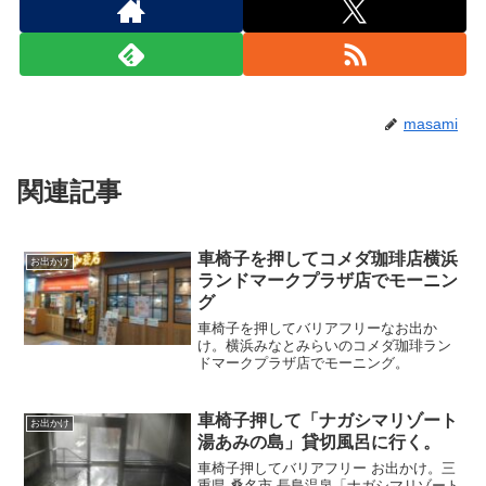
masami
関連記事
車椅子を押してコメダ珈琲店横浜
お出かけ
ランドマークプラザ店でモーニン
グ
車椅子を押してバリアフリーなお出か
け。横浜みなとみらいのコメダ珈琲ラン
ドマークプラザ店でモーニング。
車椅子押して「ナガシマリゾート
お出かけ
湯あみの島」貸切風呂に行く。
車椅子押してバリアフリー お出かけ。三
重県 桑名市 長島温泉「ナガシマリゾート