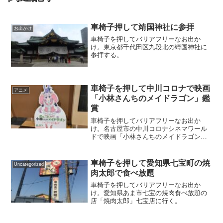
車椅子押して靖国神社に参拝
お出かけ
車椅子を押してバリアフリーなお出か
け。東京都千代田区九段北の靖国神社に
参拝する。
車椅子を押して中川コロナで映画
アニメ
「小林さんちのメイドラゴン」鑑
賞
車椅子を押してバリアフリーなお出か
け。名古屋市の中川コロナシネマワール
ドで映画「小林さんちのメイドラゴン
さみしがりやの竜」を観賞。
車椅子を押して愛知県七宝町の焼
Uncategorized
肉太郎で食べ放題
車椅子を押してバリアフリーなお出か
け。愛知県あま市七宝の焼肉食べ放題の
店「焼肉太郎」七宝店に行く。