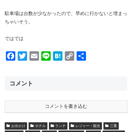
駐車場は台数が少なかったので、早めに行かないと埋まっ
ちゃいそう。
ではでは
F
T
E
Li
H
C
共
a
wi
m
n
at
o
有
c
tt
ail
e
e
p
e
er
n
y
コメント
b
a
Li
o
n
コメントを書き込む
o
k
k
お出かけ
ホテル
ランチ
レジャー・観光
三重