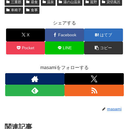
三重郡
昼食
温泉
湯の山温泉
菰野
貸切風呂
車椅子
食事
シェアする
X
Facebook
はてブ
Pocket
LINE
コピー
masamiをフォローする
masami
関連記事