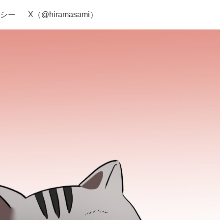
シー
X（@hiramasami）