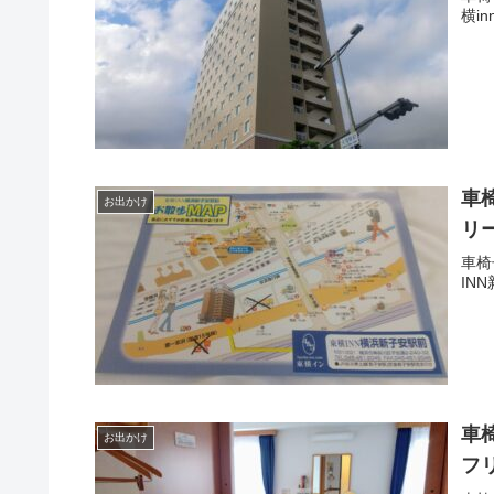
横i
車
お出かけ
リ
車椅
IN
車
お出かけ
フ