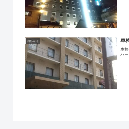
車
お出かけ
車椅
ハー