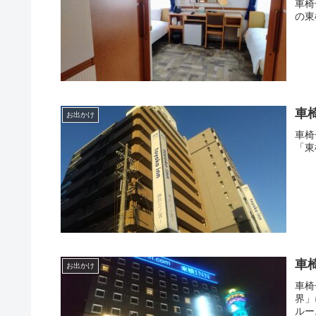
車椅
の東
車
お出かけ
車椅
「東
車
お出かけ
車椅
界」
ルー