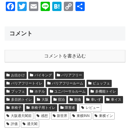
F
T
E
Li
H
C
共
a
wi
m
n
at
o
有
c
tt
ail
e
e
p
e
er
n
y
コメント
b
a
Li
o
n
コメントを書き込む
o
k
k
お出かけ
バイキング
バリアフリー
バリアフリートイレ
バリアフリールーム
ビュッフェ
ブッフェ
ホテル
ユニバーサルルーム
多機能トイレ
多目的トイレ
大阪
宿泊
朝食
車いす
車イス
車椅子
車椅子用トイレ
障害者
レビュー
大阪通天閣前
感想
新世界
東横INN
東横イン
評価
通天閣