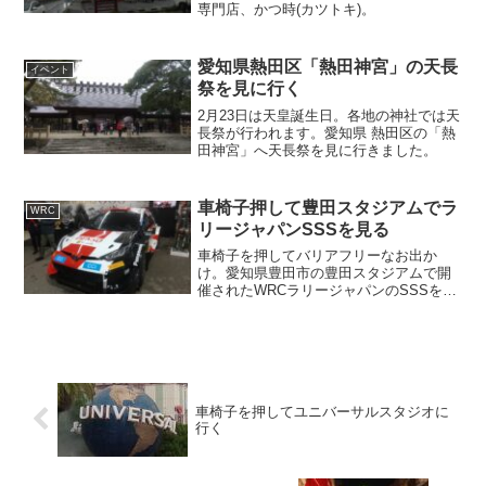
専門店、かつ時(カツトキ)。
愛知県熱田区「熱田神宮」の天長
イベント
祭を見に行く
2月23日は天皇誕生日。各地の神社では天
長祭が行われます。愛知県 熱田区の「熱
田神宮」へ天長祭を見に行きました。
車椅子押して豊田スタジアムでラ
WRC
リージャパンSSSを見る
車椅子を押してバリアフリーなお出か
け。愛知県豊田市の豊田スタジアムで開
催されたWRCラリージャパンのSSSを見
に行く。
車椅子を押してユニバーサルスタジオに
行く