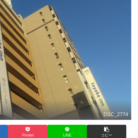
DSC_2774
Pocket
LINE
コピー