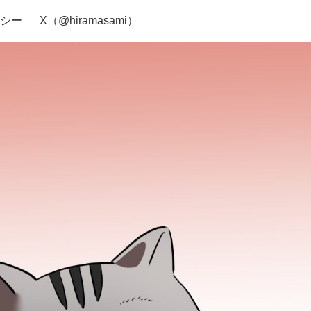
シー
X（@hiramasami）