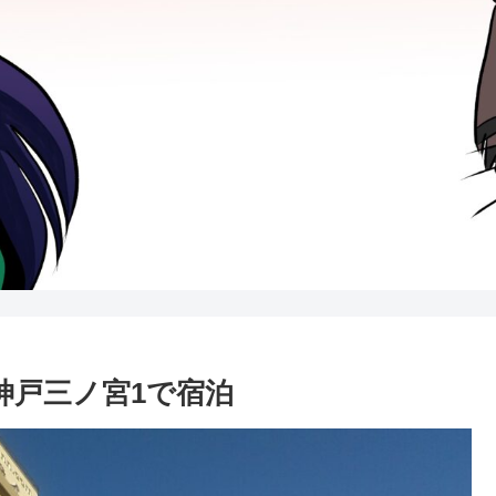
神戸三ノ宮1で宿泊