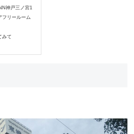
INN神戸三ノ宮1
アフリールーム
てみて