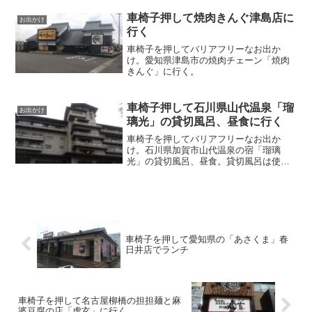
車椅子押して焼肉きんぐ津島店に
お出かけ
行く
車椅子を押してバリアフリーなお出か
け。愛知県津島市の焼肉チェーン「焼肉
きんぐ」に行く。
車椅子押して石川県山代温泉「瑠
お出かけ
璃光」の貸切風呂、昼食に行く
車椅子を押してバリアフリーなお出か
け。石川県加賀市山代温泉の宿「瑠璃
光」の貸切風呂、昼食。貸切風呂は使い
づらい所もあるが、昼食は豪華。
車椅子を押して愛知県の「あさくま」春
日井店でランチ
車椅子を押して名古屋柳橋の担担麺と麻
婆豆腐の店「虎玄」に行く