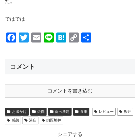
た。
ではでは
F
T
E
Li
H
C
共
a
wi
m
n
at
o
有
c
tt
ail
e
e
p
e
er
n
y
コメント
b
a
Li
o
n
コメントを書き込む
o
k
k
お出かけ
焼肉
食べ放題
食事
レビュー
坂井
感想
港店
肉匠坂井
シェアする